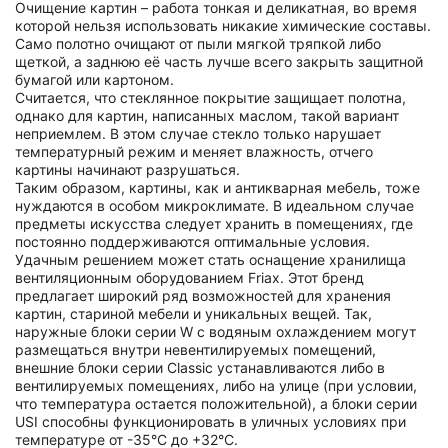
Очищение картин – работа тонкая и деликатная, во время
которой нельзя использовать никакие химические составы.
Само полотно очищают от пыли мягкой тряпкой либо
щеткой, а заднюю её часть лучше всего закрыть защитной
бумагой или картоном.
Считается, что стеклянное покрытие защищает полотна,
однако для картин, написанных маслом, такой вариант
неприемлем. В этом случае стекло только нарушает
температурный режим и меняет влажность, отчего
картины начинают разрушаться.
Таким образом, картины, как и антикварная мебель, тоже
нуждаются в особом микроклимате. В идеальном случае
предметы искусства следует хранить в помещениях, где
постоянно поддерживаются оптимальные условия.
Удачным решением может стать оснащение хранилища
вентиляционным оборудованием Friax. Этот бренд
предлагает широкий ряд возможностей для хранения
картин, стариной мебели и уникальных вещей. Так,
наружные блоки серии W с водяным охлаждением могут
размещаться внутри невентилируемых помещений,
внешние блоки серии Classic устанавливаются либо в
вентилируемых помещениях, либо на улице (при условии,
что температура остается положительной), а блоки серии
USI способны функционировать в уличных условиях при
температуре от -35°C до +32°C.