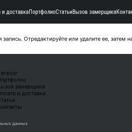
 и доставка
Портфолио
Статьи
Вызов замерщика
Конта
 запись. Отредактируйте или удалите ее, затем н
аталог
Портфолио
Вызов замерщика
плата и доставка
татьи
онтакты
льных данных