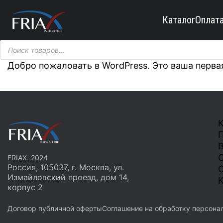
Каталог
Оплата
Поиск
товаров
Добро пожаловать в WordPress. Это ваша первая
К
О
FRIAX. 2024
Россия, 105037, г. Москва, ул.
С
Измайловский проезд, дом 14,
К
корпус 2
Договор публичной оферты
Соглашение на обработку персона