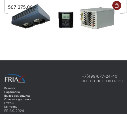
507 375,00
₽
+7(499)677-24-40
ПН-ПТ С 10.00 ДО 18.30
Каталог
Портфолио
Вызов замерщика
Оплата и доставка
Статьи
Контакты
FRIAX. 2024
Россия, 105037, г. Москва, ул. Измайловский проезд, дом 14, корпус 2
Договор публичной оферты