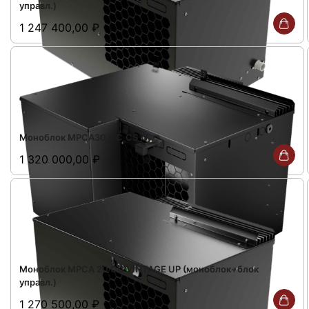
управл.)
1 247 400,00
₽
Моноблок MPCA30_CC_CS_U
1 320 000,00
₽
Моноблок MPCA 20 СС VINTAGE UP (моноблок+блок
управл.)
1 270 500,00
₽