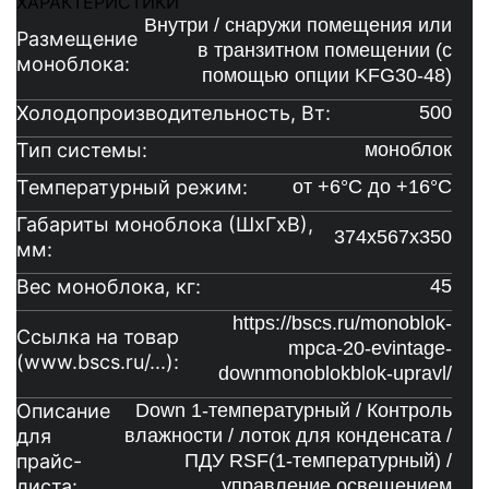
ХАРАКТЕРИСТИКИ
Внутри / снаружи помещения или
Размещение
в транзитном помещении (с
моноблока:
помощью опции KFG30-48)
Холодопроизводительность, Вт:
500
Тип системы:
моноблок
Температурный режим:
от +6°C до +16°C
Габариты моноблока (ШxГxВ),
374х567х350
мм:
Вес моноблока, кг:
45
https://bscs.ru/monoblok-
Ссылка на товар
mpca-20-evintage-
(www.bscs.ru/...):
downmonoblokblok-upravl/
Описание
Down 1-температурный / Контроль
для
влажности / лоток для конденсата /
прайс-
ПДУ RSF(1-температурный) /
листа:
управление освещением