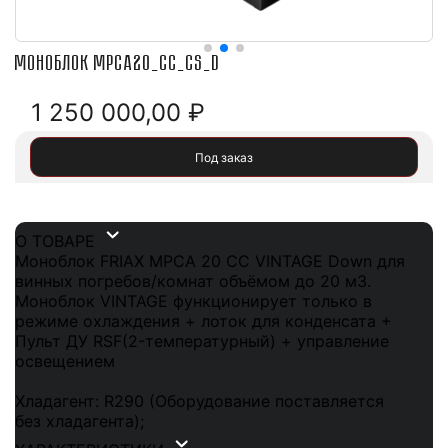
Моноблок MPCA20_CC_CS_D
1 250 000,00
₽
Под заказ
О ТОВАРЕ
Моноблок FRIAX MPCA 20 СС VINTAGE Down для
винных погребов/комнат объёмом до 20 м3.
Моноблок VINTAGE функционирует только в
режиме охлаждения + лоток для конденсата +
Пульт ДУ RSF(2-температурный) + управление
освещением
Хладагент: R290 (Оборудование поставляется
без хладагента);