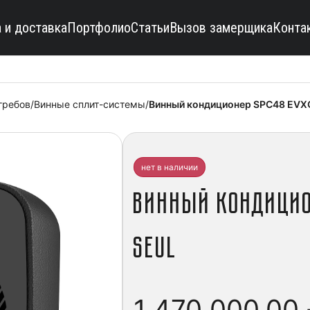
 и доставка
Портфолио
Статьи
Вызов замерщика
Конта
гребов
/
Винные сплит-системы
/
Винный кондиционер SPC48 EVXO
нет в наличии
Винный кондицио
seul
1 470 000,00