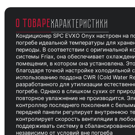
О ТОВАРЕ
ХАРАКТЕРИСТИКИ
Кондиционер SPC EVXO Onyx настроен на п
погребе идеальной температуры для хране
периоды. В соответствии с оригинальной к
системы Friax, она обеспечивает охлажден
помещения, в котором она установлена. Э
благодаря точной настройке холодильной 
использованию поддона CWR (Cold Water Re
разработанного для утилизации естественн
погребе. Однако в слишком сухих от приро
повторное увлажнение не производится. Эл
контроллер последнего поколения с белым
передней панели регулирует внутреннюю т
контролирует скорость вентиляции в любое
поддерживать систему в сбалансированном
независимо от условий вне погреба