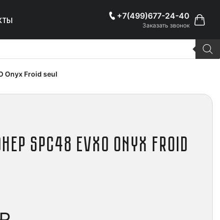
+7(499)677-24-40
кты
Заказать звонок
 Onyx Froid seul
нер SPC48 EVXO Onyx Froid
₽