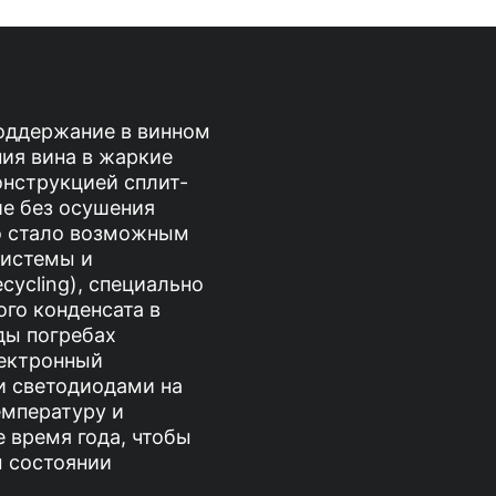
оддержание в винном
ния вина в жаркие
онструкцией сплит-
ие без осушения
то стало возможным
системы и
cycling), специально
ого конденсата в
ды погребах
ектронный
и светодиодами на
емпературу и
 время года, чтобы
 состоянии