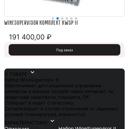
WineSupervisor комплект KWSP-II
191 400,00
₽
Под заказ
О ТОВАРЕ
Набор WineSupervisor III
Обеспечивает дистанционное управление
климатом в винном погребе через интернет, по
средствам смартфона, планшета, ПК
Собирает и ведет статистику
Сигнализирует в случае отклонений от заданных
условий (температура, влажность)
ХАРАКТЕРИСТИКИ
Описание
Набор WineSupervisor II -