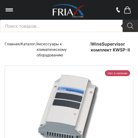
Поиск
товаров
WineSupervisor
Главная
/
Каталог
/
Аксессуары к
/
климатическому
комплект KWSP-II
оборудованию
Нет в наличии