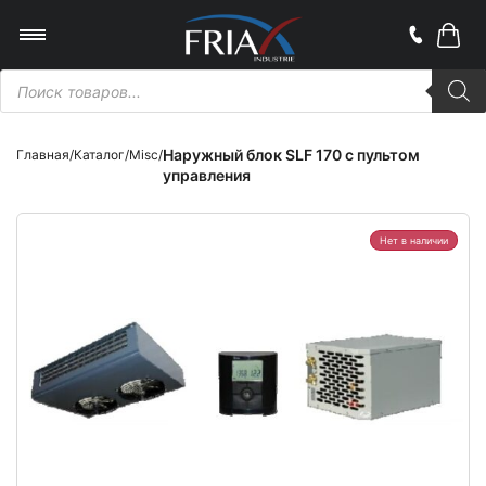
Поиск
товаров
Наружный блок SLF 170 с пультом
Главная
/
Каталог
/
Misc
/
управления
Нет в наличии