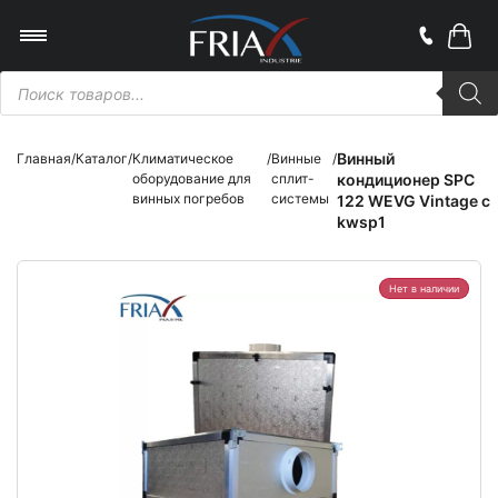
Поиск
товаров
Винный
Главная
/
Каталог
/
Климатическое
/
Винные
/
оборудование для
сплит-
кондиционер SPC
винных погребов
системы
122 WEVG Vintage c
kwsp1
Нет в наличии