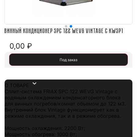
Винный кондиционер SPC 122 WEVG Vintage c kwsp1
0,00
₽
Под заказ
О ТОВАРЕ
Сплит-система FRIAX SPC 122 WEVG Vintage с
водяным охлаждением конденсаторного блока
для винных погребов/комнат объёмом до 122 м3.
Внутренний блок Vintage функционирует как в
режиме охлаждения, так и в режиме обогрева.
Мощность охлаждения: 2200 Вт;
Мощность обогрева: 1000 Вт;