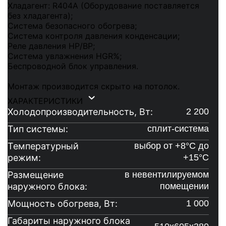
Хладагент: R404A (Оборудование поставляется
без хладагента);
Система безопасного обогрева;
Система контроля давления конденсации;
Реле давления HP/BP;
Система увлажнения HGR%;
Беспроводной блок управления.
Монтаж производится скрыто на потолок.
ХАРАКТЕРИСТИКИ
Холодопроизводительность, Вт:
2 200
Тип системы:
сплит-система
Температурный
выбор от +8°C до
режим:
+15°C
Размещение
в невентилируемом
наружного блока:
помещении
Мощность обогрева, Вт:
1 000
Габариты наружного блока