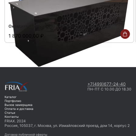
Охладительный контур Chill' loop CL50T_2H2OA_CS
1 870 000,00
₽
+7(499)677-24-40
ПН-ПТ С 10.00 ДО 18.30
Каталог
Портфолио
Вызов замерщика
Оплата и доставка
Статьи
Контакты
FRIAX. 2024
Россия, 105037, г. Москва, ул. Измайловский проезд, дом 14, корпус 2
Договор публичной оферты