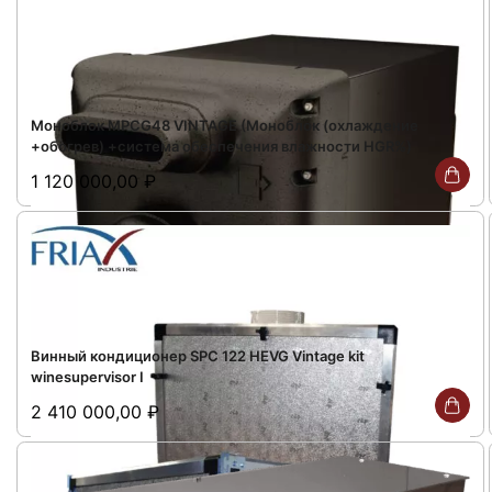
Моноблок MPCG48 VINTAGE (Моноблок (охлаждение
+обогрев) +система обеспечения влажности HGR%)
1 120 000,00
₽
Винный кондиционер SPC 122 HEVG Vintage kit
winesupervisor I
2 410 000,00
₽