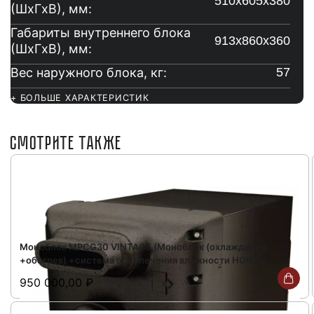
510х605х380
(ШxГxВ), мм:
Габариты внутреннего блока
913x860x360
(ШxГxВ), мм:
Вес наружного блока, кг:
57
+ БОЛЬШЕ ХАРАКТЕРИСТИК
СМОТРИТЕ ТАКЖЕ
Моноблок MPCG30 VINTAGE (Моноблок (охлаждение
+обогрев) +система обеспечения влажности HGR%)
950 000,00
₽