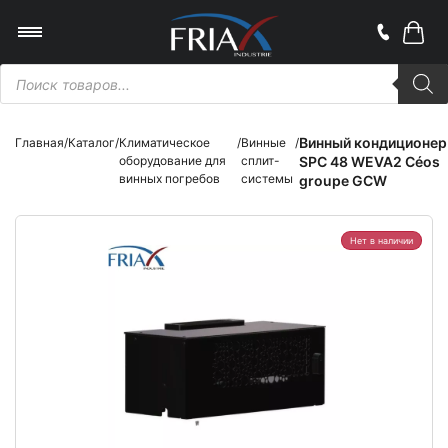
Поиск
товаров
Винный кондиционер
Главная
/
Каталог
/
Климатическое
/
Винные
/
оборудование для
сплит-
SPC 48 WEVA2 Céos
винных погребов
системы
groupe GCW
Нет в наличии