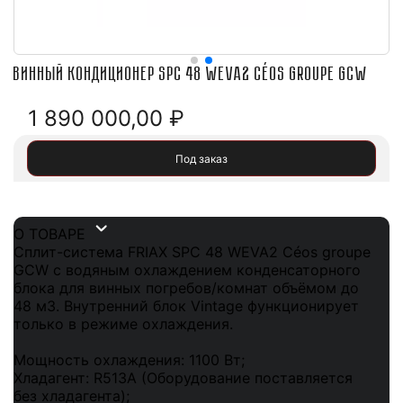
Винный кондиционер SPC 48 WEVA2 Céos groupe GCW
1 890 000,00
₽
Под заказ
О ТОВАРЕ
Сплит-система FRIAX SPC 48 WEVA2 Céos groupe
GCW с водяным охлаждением конденсаторного
блока для винных погребов/комнат объёмом до
48 м3. Внутренний блок Vintage функционирует
только в режиме охлаждения.
Мощность охлаждения: 1100 Вт;
Хладагент: R513A (Оборудование поставляется
без хладагента);