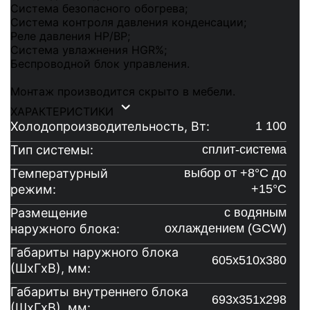
Система безопасного обогрева;
Система контроля давления конденсации;
Реле давления HP/BP;
Система увлажнения HGR%;
Беспроводной блок управления.
Монтаж производится скрыто в мебели.
ХАРАКТЕРИСТИКИ
Холодопроизводительность, Вт:
1 100
Тип системы:
сплит-система
Температурный
выбор от +8°C до
режим:
+15°C
Размещение
с водяным
наружного блока:
охлаждением (GCW)
Габариты наружного блока
605х510х380
(ШxГxВ), мм:
Габариты внутреннего блока
693х351х298
(ШxГxВ), мм: