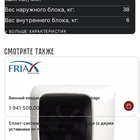
Вес наружного блока, кг:
38
Вес внутреннего блока, кг:
6
+ БОЛЬШЕ ХАРАКТЕРИСТИК
СМОТРИТЕ ТАКЖЕ
Винный кондиционер SPC 48 WEVX2 Vintage
1 941 500,00
₽
Сплит-система FRIAX SLF 170 EVG Vintage (с двумя
уставками от +5С до +8 и до -10С)